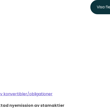
Visa f
v konvertibler/obligationer
riktad nyemission av stamaktier