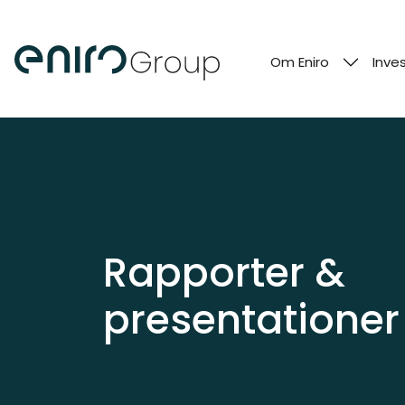
Om Eniro
Inve
Rapporter &
presentationer